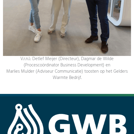
V.r.n.l.: Detlef Meijer (Directeur), Dagmar de Wilde
(Procescoördinator Business Development) en
Marlies Mulder (Adviseur Communicatie) toosten op het Gelders
Warmte Bedrijf.